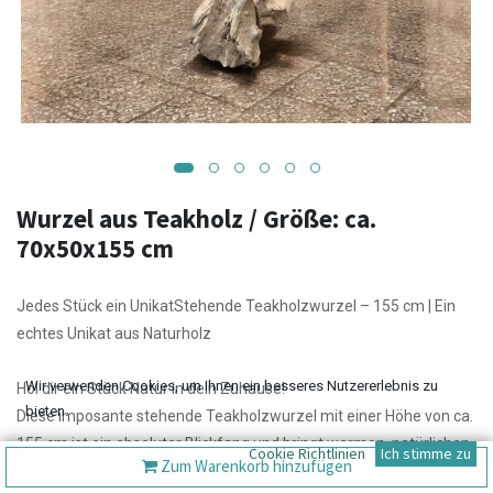
Wurzel aus Teakholz / Größe: ca.
70x50x155 cm
Jedes Stück ein UnikatStehende Teakholzwurzel – 155 cm | Ein
echtes Unikat aus Naturholz
Wir verwenden Cookies, um Ihnen ein besseres Nutzererlebnis zu
Hol dir ein Stück Natur in dein Zuhause!
bieten.
Diese imposante stehende Teakholzwurzel mit einer Höhe von ca.
155 cm ist ein absoluter Blickfang und bringt warmen, natürlichen
Cookie Richtlinien
Ich stimme zu
Zum Warenkorb hinzufügen
Charme in jeden Raum.