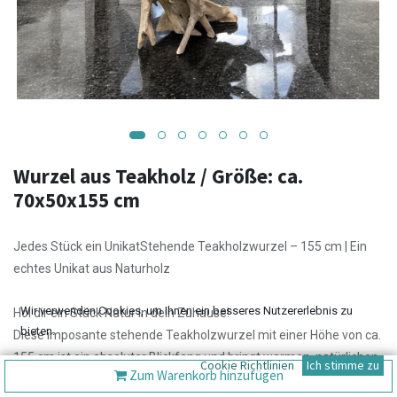
Wurzel aus Teakholz / Größe: ca.
70x50x155 cm
Jedes Stück ein UnikatStehende Teakholzwurzel – 155 cm | Ein
echtes Unikat aus Naturholz
Wir verwenden Cookies, um Ihnen ein besseres Nutzererlebnis zu
Hol dir ein Stück Natur in dein Zuhause!
bieten.
Diese imposante stehende Teakholzwurzel mit einer Höhe von ca.
155 cm ist ein absoluter Blickfang und bringt warmen, natürlichen
Cookie Richtlinien
Ich stimme zu
Zum Warenkorb hinzufügen
Charme in jeden Raum.