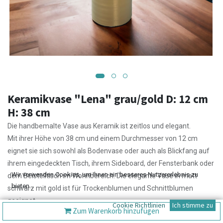
Keramikvase "Lena" grau/gold D: 12 cm
H: 38 cm
Die handbemalte Vase aus Keramik ist zeitlos und elegant.
Mit ihrer Höhe von 38 cm und einem Durchmesser von 12 cm
eignet sie sich sowohl als Bodenvase oder auch als Blickfang auf
ihrem eingedeckten Tisch, ihrem Sideboard, der Fensterbank oder
Wir verwenden Cookies, um Ihnen ein besseres Nutzererlebnis zu
dem Beistelltisch im Wohnbereich. Die elegante Vase in matt
bieten.
schwarz mit gold ist für Trockenblumen und Schnittblumen
geeignet.
Cookie Richtlinien
Ich stimme zu
Zum Warenkorb hinzufügen
26,00
€