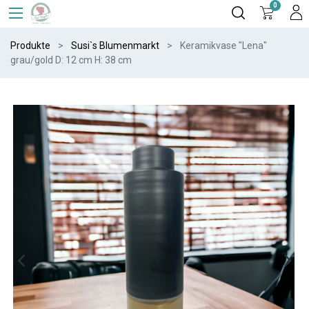
0
Produkte
Susi`s Blumenmarkt
Keramikvase "Lena"
grau/gold D: 12 cm H: 38 cm