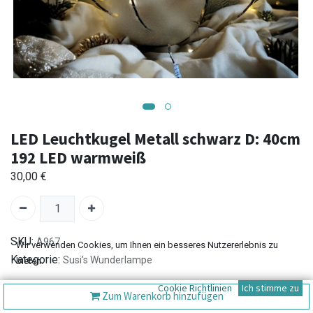
LED Leuchtkugel Metall schwarz D: 40cm
192 LED warmweiß
30,00
€
SKU:
A967
Wir verwenden Cookies, um Ihnen ein besseres Nutzererlebnis zu
Kategorie:
Susi's Wunderlampe
bieten.
Cookie Richtlinien
Ich stimme zu
Zum Warenkorb hinzufügen
Versand: 2-3 Tage