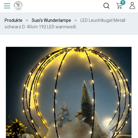
0
Produkte
Susi's Wunderlampe
LED Leuchtkugel Metall
schwarz D: 40cm 192 LED warmweiß