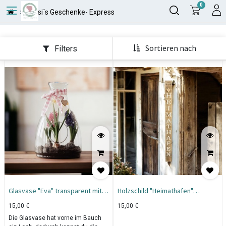
0
Susi´s Geschenke- Express
Sortieren nach
Filters
Glasvase "Eva" transparent mit
Holzschild "Heimathafen"
Loch H36 D23,5cm
118x10x1,5cm
15,00
€
15,00
€
Die Glasvase hat vorne im Bauch