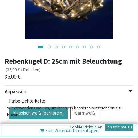
Rebenkugel D: 25cm mit Beleuchtung
(
35,00
€
/
Einheiten
)
35,00
€
Anpassen
Farbe Lichterkette
Wir verwenden Cookies, um Ihnen ein besseres Nutzererlebnis zu
klassisch weiß (bernstein)
warmweiß
bieten.
Cookie Richtlinien
Ich stimme zu
Zum Warenkorb hinzufügen