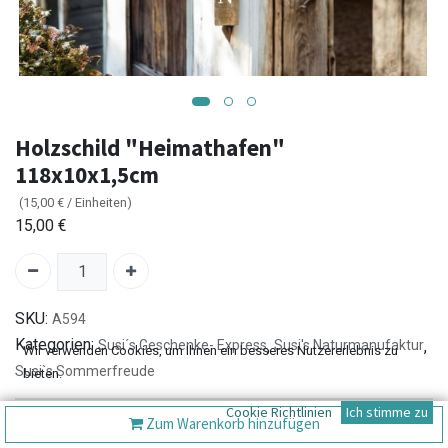
Holzschild "Heimathafen"
118x10x1,5cm
(
15,00
€
/
Einheiten
)
15,00
€
SKU:
A594
Kategorien:
Susi´s Geschenke- Express
,
Susi's Naturmanufaktur
,
Wir verwenden Cookies, um Ihnen ein besseres Nutzererlebnis zu
Susi`s Sommerfreude
bieten.
Cookie Richtlinien
Ich stimme zu
Zum Warenkorb hinzufügen
Versand: 2-3 Tage