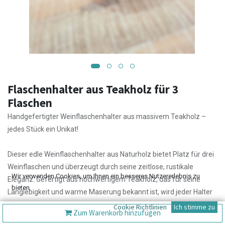
Flaschenhalter aus Teakholz für 3
Flaschen
Handgefertigter Weinflaschenhalter aus massivem Teakholz –
jedes Stück ein Unikat!
Dieser edle Weinflaschenhalter aus Naturholz bietet Platz für drei
Weinflaschen und überzeugt durch seine zeitlose, rustikale
Wir verwenden Cookies, um Ihnen ein besseres Nutzererlebnis zu
Eleganz. Gefertigt aus hochwertigem Teakholz, das für seine
bieten.
Langlebigkeit und warme Maserung bekannt ist, wird jeder Halter
zu einem echten Einzelstück.
Cookie Richtlinien
Ich stimme zu
Zum Warenkorb hinzufügen