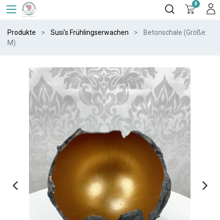
0
Produkte
Susi's Frühlingserwachen
Betonschale (Größe:
M)