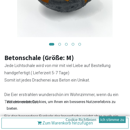
Betonschale (Größe: M)
Jede Lichtschale wird von mir mit viel Liebe auf Bestellung
handgefertigt.( Lieferzeit 5-7 Tage)
Somit ist jedes Drachenei aus Beton ein Unikat.
Die Eier erstrahlen wunderschön im Wohnzimmer, wenn du ein
Teelicht reinstellst.
Wir verwenden Cookies, um Ihnen ein besseres Nutzererlebnis zu
bieten.
Für das besondere Funkeln der Innenfarbe reicht aber auch ein
Cookie Richtlinien
Ich stimme zu
Zum Warenkorb hinzufügen
Sonnenstrahl auf der Fensterbank, vor der Haustür oder auf der