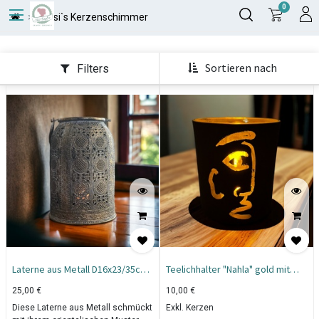
0
Susi`s Kerzenschimmer
Sortieren nach
Filters
Laterne aus Metall D16x23/35cm
Teelichhalter "Nahla" gold mit
bronze
Gesicht 8,8x8,8x10cm
25,00
€
10,00
€
Diese Laterne aus Metall schmückt
Exkl. Kerzen