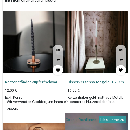
mit ihrem orientalischen Muster
jede Terrasse, Flur, Wohnzimmer
und Eingangsbereich.
Der goldene Kerzenhalter im
Shabby Look hat im Inneren genug
Platz für ein Teelicht oder eine
Stumpfkerze. Geschützt wird die
Flamme durch einen Glaszylinder.
Durch die wunderschön
gestanzten Ornamente verzaubert
die Laterne ihre Umgebung mit
orientalischen Schattenspielen.
Ein perfektes Geschenk oder
Kerzenständer kupfer/schwarz
Dinnerkerzenhalter gold H: 23cm
Mitbringsel für Menschen, die den
6cm
Kerzenschein lieben.
12,00
€
10,00
€
Exkl. Kerze
Kerzenhalter gold matt aus Metall.
Wir verwenden Cookies, um Ihnen ein besseres Nutzererlebnis zu
bieten.
Cookie Richtlinien
Ich stimme zu