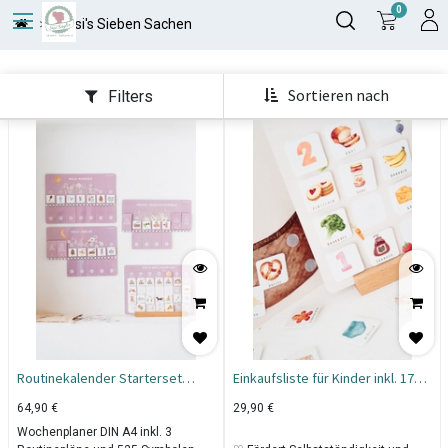
0
Susi's Sieben Sachen
Sortieren nach
Filters
Routinekalender Starterset
Einkaufsliste für Kinder inkl. 175
"Wildblumen"
Symbole
64,90
€
29,90
€
Wochenplaner DIN A4 inkl. 3